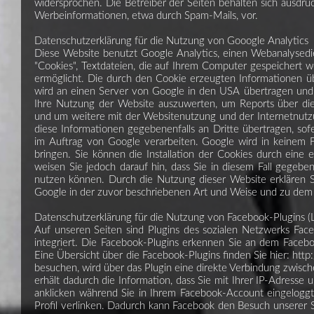
widersprochen. Die Betreiber der Seiten behalten sich ausdrüc
Werbeinformationen, etwa durch Spam-Mails, vor.
Datenschutzerklärung für die Nutzung von Gooogle Analytics
Diese Website benutzt Google Analytics, einen Webanalysedie
"Cookies", Textdateien, die auf Ihrem Computer gespeichert 
ermöglicht. Die durch den Cookie erzeugten Informationen übe
wird an einen Server von Google in den USA übertragen und 
Ihre Nutzung der Website auszuwerten, um Reports über die
und um weitere mit der Websitenutzung und der Internetnutz
diese Informationen gegebenenfalls an Dritte übertragen, sof
im Auftrag von Google verarbeiten. Google wird in keinem F
bringen. Sie können die Installation der Cookies durch eine 
weisen Sie jedoch darauf hin, dass Sie in diesem Fall gegeben
nutzen können. Durch die Nutzung dieser Website erklären S
Google in der zuvor beschriebenen Art und Weise und zu dem
Datenschutzerklärung für die Nutzung von Facebook-Plugins (
Auf unseren Seiten sind Plugins des sozialen Netzwerks Fa
integriert. Die Facebook-Plugins erkennen Sie an dem Faceboo
Eine Übersicht über die Facebook-Plugins finden Sie hier: ht
besuchen, wird über das Plugin eine direkte Verbindung zwis
erhält dadurch die Information, dass Sie mit Ihrer IP-Adress
anklicken während Sie in Ihrem Facebook-Account eingeloggt 
Profil verlinken. Dadurch kann Facebook den Besuch unserer 