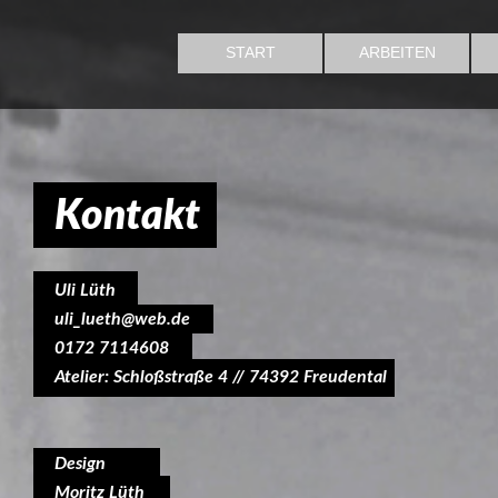
START
ARBEITEN
Kontakt
Uli Lüth
uli_lueth@web.de
0172 7114608
Atelier: Schloßstraße 4 // 74392 Freudental
Design
Moritz Lüth